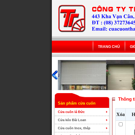
TRANG CHỦ
GI
Thông t
Sản phẩm cửa cuốn
Cửa cuốn lá Đức
Xóa
H
Cửa kéo Đài Loan
Cửa cuốn Inox, thép