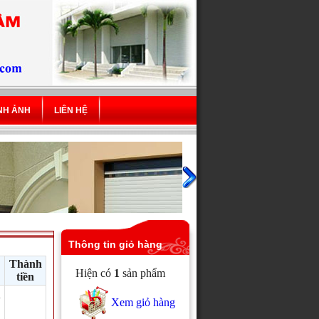
ÌNH ẢNH
LIÊN HỆ
Thông tin giỏ hàng
Thành
Hiện có
1
sản phẩm
tiền
n
Xem giỏ hàng
*