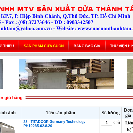
ỚI THIỆU
SẢN PHẨM CỬA CUỐN
BẢNG BÁO GIÁ
THƯ VIỆN H
in giỏ hàng
Đơn
ình ảnh
Tên sản phẩm
Số lượng
giá
23 - TITADOOR Germany Technology
Liê
Cái
PH10285-02.8.20
hệ