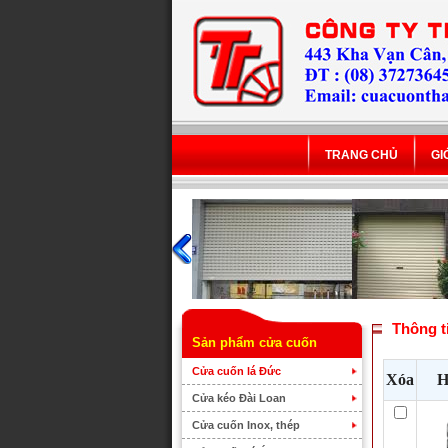
TRANG CHỦ
GI
Thông t
Sản phẩm cửa cuốn
Cửa cuốn lá Đức
Xóa
H
Cửa kéo Đài Loan
Cửa cuốn Inox, thép