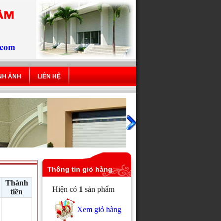
ÌNH ẢNH
LIÊN HỆ
Thông tin giỏ hàng
Thành
Hiện có
1
sản phẩm
tiền
Xem giỏ hàng