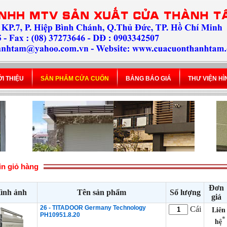
ỚI THIỆU
SẢN PHẨM CỬA CUỐN
BẢNG BÁO GIÁ
THƯ VIỆN H
in giỏ hàng
Đơn
ình ảnh
Tên sản phẩm
Số lượng
giá
26 - TITADOOR Germany Technology
Liên
Cái
PH10951.8.20
*
hệ