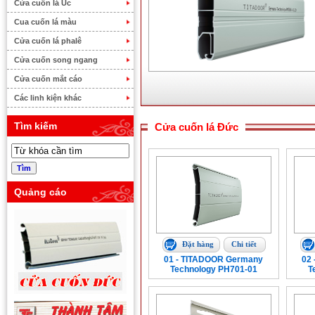
Cửa cuốn lá Úc
Cua cuốn lá màu
Cửa cuốn lá phalê
Cửa cuốn song ngang
Cửa cuốn mắt cáo
Các linh kiện khác
Tìm kiếm
Cửa cuốn lá Đức
Quảng cáo
Đặt hàng
Chi tiết
01 - TITADOOR Germany
02
Technology PH701-01
T