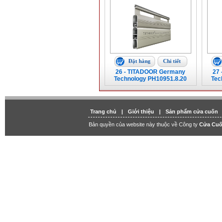
Đặt hàng
Chi tiết
26 - TITADOOR Germany
27
Technology PH10951.8.20
Tec
Trang chủ
|
Giới thiệu
|
Sản phẩm cửa cuốn
Bản quyền của website này thuộc về Công ty
Cửa Cuố