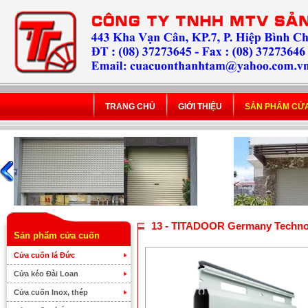
TRANG CHỦ
GIỚI THIỆU
SẢN PHẨM CỬ
13 - TITADOOR Germany Techno
Sản phẩm cửa cuốn
Cửa cuốn lá Đức
Cửa kéo Đài Loan
Cửa cuốn Inox, thép