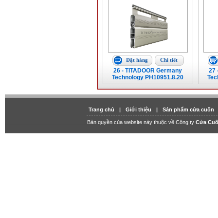
Đặt hàng
Chi tiết
26 - TITADOOR Germany
27
Technology PH10951.8.20
Tec
Trang chủ
|
Giới thiệu
|
Sản phẩm cửa cuốn
Bản quyền của website này thuộc về Công ty
Cửa Cuố