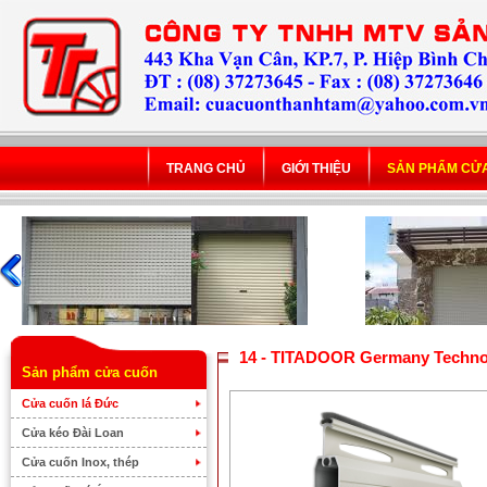
TRANG CHỦ
GIỚI THIỆU
SẢN PHẨM CỬ
14 - TITADOOR Germany Techno
Sản phẩm cửa cuốn
Cửa cuốn lá Đức
Cửa kéo Đài Loan
Cửa cuốn Inox, thép