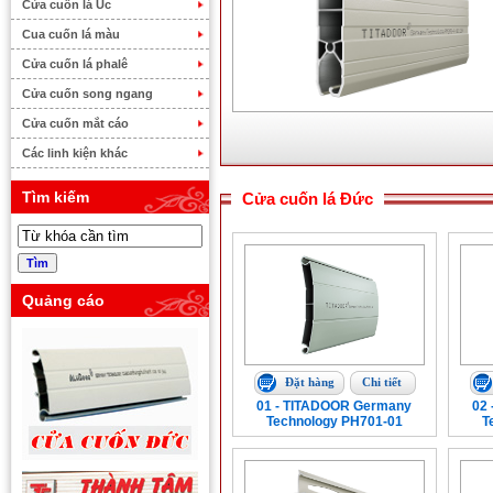
Cửa cuốn lá Úc
Cua cuốn lá màu
Cửa cuốn lá phalê
Cửa cuốn song ngang
Cửa cuốn mắt cáo
Các linh kiện khác
Tìm kiếm
Cửa cuốn lá Đức
Quảng cáo
Đặt hàng
Chi tiết
01 - TITADOOR Germany
02
Technology PH701-01
T