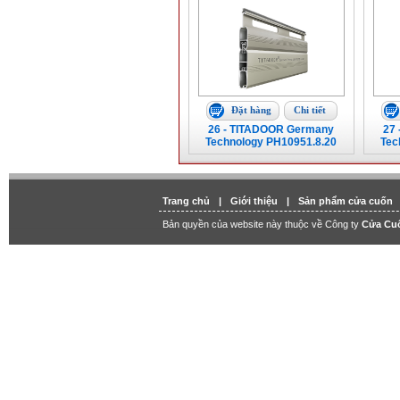
Đặt hàng
Chi tiết
26 - TITADOOR Germany
27
Technology PH10951.8.20
Tec
Trang chủ
|
Giới thiệu
|
Sản phẩm cửa cuốn
Bản quyền của website này thuộc về Công ty
Cửa Cu