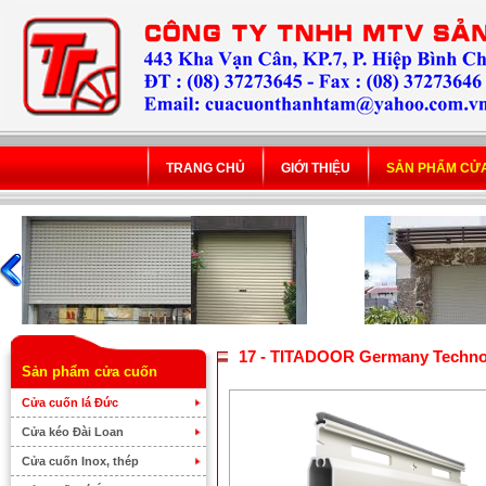
TRANG CHỦ
GIỚI THIỆU
SẢN PHẨM CỬ
17 - TITADOOR Germany Techno
Sản phẩm cửa cuốn
Cửa cuốn lá Đức
Cửa kéo Đài Loan
Cửa cuốn Inox, thép