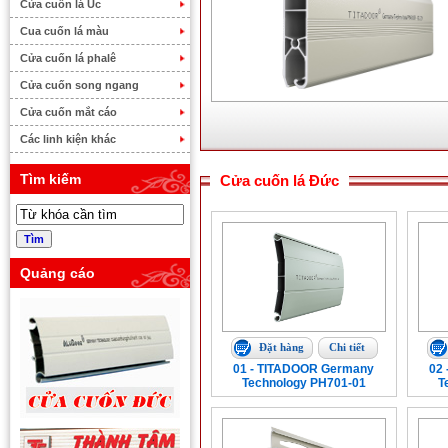
Cửa cuốn lá Úc
Cua cuốn lá màu
Cửa cuốn lá phalê
Cửa cuốn song ngang
Cửa cuốn mắt cáo
Các linh kiện khác
Tìm kiếm
Cửa cuốn lá Đức
Quảng cáo
Đặt hàng
Chi tiết
01 - TITADOOR Germany
02
Technology PH701-01
T